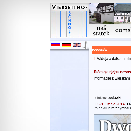
nowosće
|
i
|
Wideja a dalše mult
Tučasnje njejsu nowos
Informacije k wjerška
minjene podawki:
09. - 10. meje 2014
|
Dw
(mjez druhim z cymbals