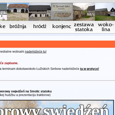
imedialne wobsahi
nadeńdźeće tu!
će zapisane.
m a terminam dokoławokoło Łužiskich Serbow nadeńdźeće
tu w protyce!
orowy swjedźeń na Smolic statoku
kej hudźbu a prezentaciju traktorow)