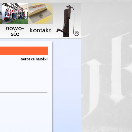
→
serbske nałožki